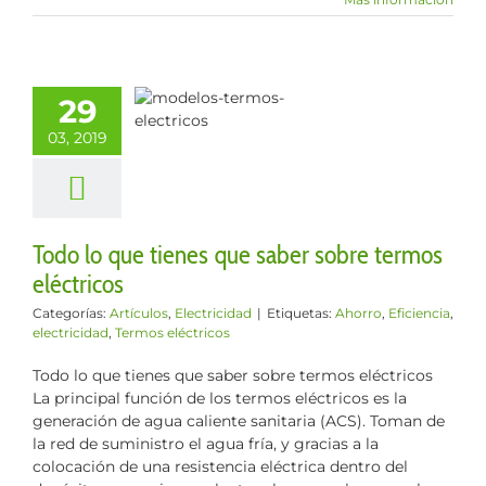
lo que tienes
29
saber sobre
03, 2019
s eléctricos
los
Electricidad
Todo lo que tienes que saber sobre termos
eléctricos
Categorías:
Artículos
,
Electricidad
|
Etiquetas:
Ahorro
,
Eficiencia
,
electricidad
,
Termos eléctricos
Todo lo que tienes que saber sobre termos eléctricos
La principal función de los termos eléctricos es la
generación de agua caliente sanitaria (ACS). Toman de
la red de suministro el agua fría, y gracias a la
colocación de una resistencia eléctrica dentro del