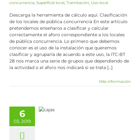
concurrencia
,
Superficie local
,
Tramitación
,
Uso local
Descarga la herramienta de cálculo aquí. Clasificación
de los locales de pública concurrencia En este artículo
pretendemos enseñaros a clasificar y calcular
correctamente el aforo correspondiente a los locales
de pública concurrencia. Lo primero que debemos
conocer es el uso de la instalación que queremos
clasificar y agruparla de acuerdo a este uso, la ITC-BT
28 nos marca una serie de grupos que dependiendo de
la actividad o el aforo nos indicará si se trata [...]
Más información
lación de un
6
nto de luz
03, 2019
onmutado
los
Electricidad