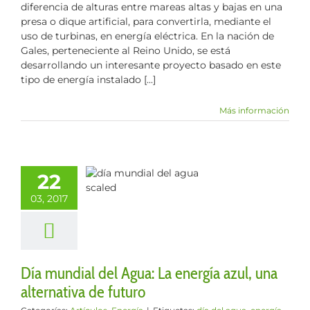
diferencia de alturas entre mareas altas y bajas en una
presa o dique artificial, para convertirla, mediante el
uso de turbinas, en energía eléctrica. En la nación de
Gales, perteneciente al Reino Unido, se está
desarrollando un interesante proyecto basado en este
tipo de energía instalado [...]
Más información
mundial del
22
: La energía
una alternativa
03, 2017
e futuro
culos
Energía
Día mundial del Agua: La energía azul, una
alternativa de futuro