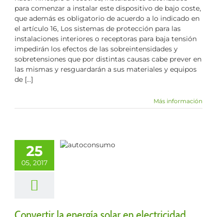
para comenzar a instalar este dispositivo de bajo coste,
que además es obligatorio de acuerdo a lo indicado en
el artículo 16, Los sistemas de protección para las
instalaciones interiores o receptoras para baja tensión
impedirán los efectos de las sobreintensidades y
sobretensiones que por distintas causas cabe prever en
las mismas y resguardarán a sus materiales y equipos
de [...]
Más información
tir la energía
25
en electricidad
05, 2017
los
Electricidad
Convertir la energía solar en electricidad