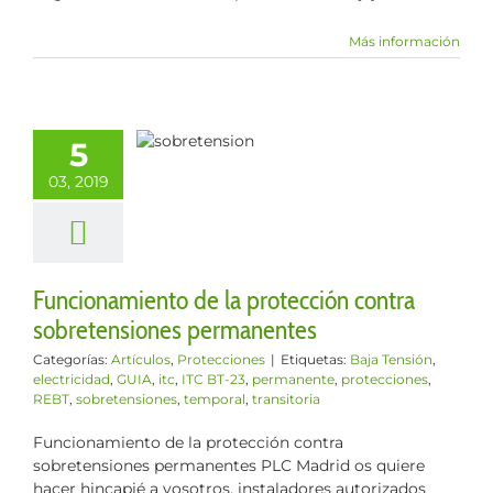
Más información
onamiento de
tección contra
5
retensiones
03, 2019
rmanentes
os
Protecciones
Funcionamiento de la protección contra
sobretensiones permanentes
Categorías:
Artículos
,
Protecciones
|
Etiquetas:
Baja Tensión
,
electricidad
,
GUIA
,
itc
,
ITC BT-23
,
permanente
,
protecciones
,
REBT
,
sobretensiones
,
temporal
,
transitoria
Funcionamiento de la protección contra
sobretensiones permanentes PLC Madrid os quiere
hacer hincapié a vosotros, instaladores autorizados