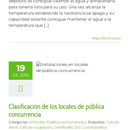
depósito se consigue calentar el agua y almacenarla
para tenerla lista para su uso. Una vez alcanza la
temperatura establecida la resistencia se apaga y su
capacidad aislante consigue mantener el agua a la
temperatura que [...]
Más información
icación de los
19
es de pública
03, 2019
ncurrencia
culos
Pública
ncurrencia
Clasificación de los locales de pública
concurrencia
Categorías:
Artículos
,
Pública concurrencia
|
Etiquetas:
Calculo
aforo
,
Calculo ocupación
,
Certificado
,
EICI
,
Local publica