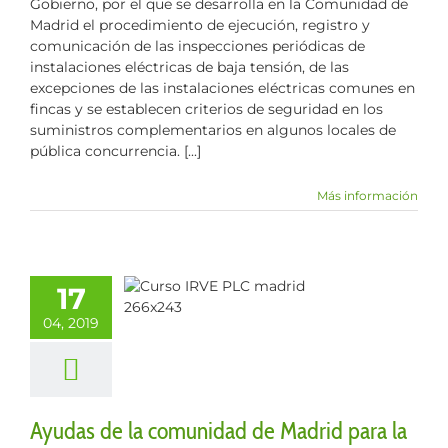
Gobierno, por el que se desarrolla en la Comunidad de
Madrid el procedimiento de ejecución, registro y
comunicación de las inspecciones periódicas de
instalaciones eléctricas de baja tensión, de las
excepciones de las instalaciones eléctricas comunes en
fincas y se establecen criterios de seguridad en los
suministros complementarios en algunos locales de
pública concurrencia. [...]
Más información
udas de la
unidad de
17
rid para la
04, 2019
uisición de
los eléctricos
ulos
Movilidad
eléctrica
Ayudas de la comunidad de Madrid para la