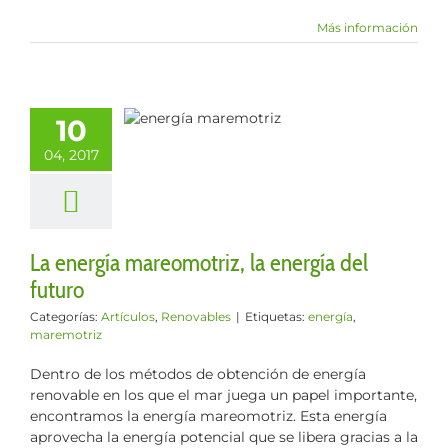
Más información
a energía
10
omotriz, la
04, 2017
ía del futuro
los
Renovables
La energía mareomotriz, la energía del
futuro
Categorías:
Artículos
,
Renovables
|
Etiquetas:
energía
,
maremotriz
Dentro de los métodos de obtención de energía
renovable en los que el mar juega un papel importante,
encontramos la energía mareomotriz. Esta energía
aprovecha la energía potencial que se libera gracias a la