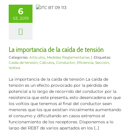
ortancia de la
6
a de tensión
03, 2019
culos
Medidas
lamentarias
La importancia de la caída de tensión
Categorías:
Artículos
,
Medidas Reglamentarias
|
Etiquetas:
Caída de tensión
,
Cálculos
,
Conductor
,
Eficiencia
,
Sección
,
Voltios
La importancia de la caída de tensión La caída de
tensión es un efecto provocado por la pérdida de
potencial a lo largo de recorrido del conductor por la
resistencia que este presenta, esto desencadena en que
los voltios que tenemos al final del conductor sean
menores que los que existían inicialmente aumentando
el consumo y dificultando en casos extremos el
funcionamiento de los receptores. Disponemos a lo
largo del REBT de varios apartados en los [...]