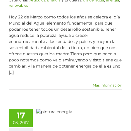
Categorías:
Artículos
,
Energía
|
Etiquetas:
día del agua
,
energía
,
renovables
Hoy 22 de Marzo como todos los años se celebra el día
Mundial del Agua, elemento fundamental para que
podamos tener todos un desarrollo sostenible. Tener
agua reduce la pobreza, ayuda a crecer
económicamente a las ciudades y países y mejora la
sostenibilidad ambiental de la tierra, un bien que nos
ofrece nuestra querida madre Tierra pero que poco a
poco notamos como va disminuyendo y ésto tiene que
cambiar, y la manera de obtener energía de ella es uno
[...]
Más información
pintura para
17
ar un 50% de
03, 2017
energía