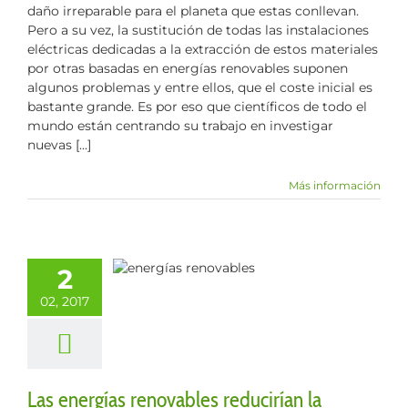
daño irreparable para el planeta que estas conllevan.
Pero a su vez, la sustitución de todas las instalaciones
eléctricas dedicadas a la extracción de estos materiales
por otras basadas en energías renovables suponen
algunos problemas y entre ellos, que el coste inicial es
bastante grande. Es por eso que científicos de todo el
mundo están centrando su trabajo en investigar
nuevas [...]
Más información
s energías
enovables
2
rían la factura
02, 2017
eléctrica
culos
Energía
Las energías renovables reducirían la