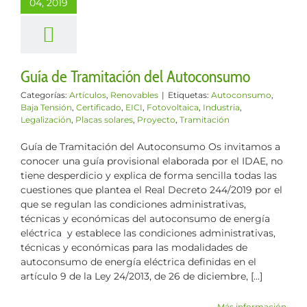
04, 2019
los
Renovables
Guía de Tramitación del Autoconsumo
Categorías:
Artículos
,
Renovables
|
Etiquetas:
Autoconsumo
,
Baja Tensión
,
Certificado
,
EICI
,
Fotovoltaica
,
Industria
,
Legalización
,
Placas solares
,
Proyecto
,
Tramitación
Guía de Tramitación del Autoconsumo Os invitamos a
conocer una guía provisional elaborada por el IDAE, no
tiene desperdicio y explica de forma sencilla todas las
cuestiones que plantea el Real Decreto 244/2019 por el
que se regulan las condiciones administrativas,
técnicas y económicas del autoconsumo de energía
eléctrica y establece las condiciones administrativas,
técnicas y económicas para las modalidades de
autoconsumo de energía eléctrica definidas en el
artículo 9 de la Ley 24/2013, de 26 de diciembre, [...]
Más información