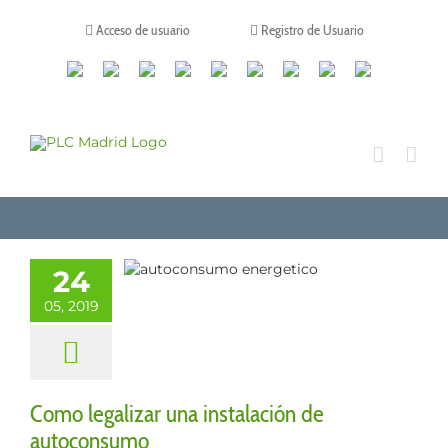
Saltar
al
Acceso de usuario
Registro de Usuario
contenido
Canales
Linkedin
Youtube
Tiktok
Facebook
Instagram
X
Twitch
Contacto
de
WhatsApp
legalizar una
talación de
24
toconsumo
05, 2019
ización de las
iones
Renovables
Como legalizar una instalación de
autoconsumo