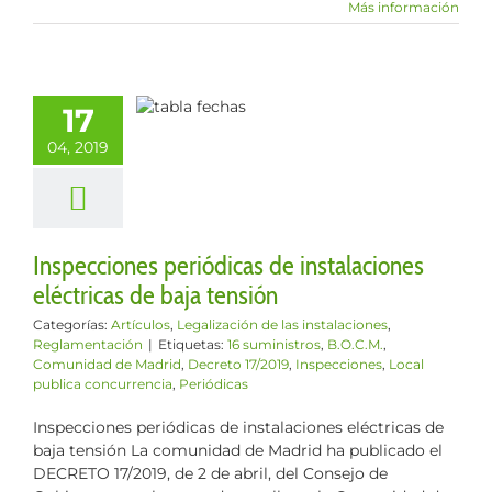
Más información
specciones
iódicas de
talaciones
17
ricas de baja
04, 2019
tensión
s
Legalización de
instalaciones
lamentación
Inspecciones periódicas de instalaciones
eléctricas de baja tensión
Categorías:
Artículos
,
Legalización de las instalaciones
,
Reglamentación
|
Etiquetas:
16 suministros
,
B.O.C.M.
,
Comunidad de Madrid
,
Decreto 17/2019
,
Inspecciones
,
Local
publica concurrencia
,
Periódicas
Inspecciones periódicas de instalaciones eléctricas de
baja tensión La comunidad de Madrid ha publicado el
DECRETO 17/2019, de 2 de abril, del Consejo de