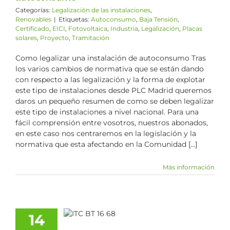
Categorías:
Legalización de las instalaciones
,
Renovables
|
Etiquetas:
Autoconsumo
,
Baja Tensión
,
Certificado
,
EICI
,
Fotovoltaica
,
Industria
,
Legalización
,
Placas
solares
,
Proyecto
,
Tramitación
Como legalizar una instalación de autoconsumo Tras
los varios cambios de normativa que se están dando
con respecto a las legalización y la forma de explotar
este tipo de instalaciones desde PLC Madrid queremos
daros un pequeño resumen de como se deben legalizar
este tipo de instalaciones a nivel nacional. Para una
fácil comprensión entre vosotros, nuestros abonados,
en este caso nos centraremos en la legislación y la
normativa que esta afectando en la Comunidad [...]
Más información
 tipo de IVA
aplicar a las
14