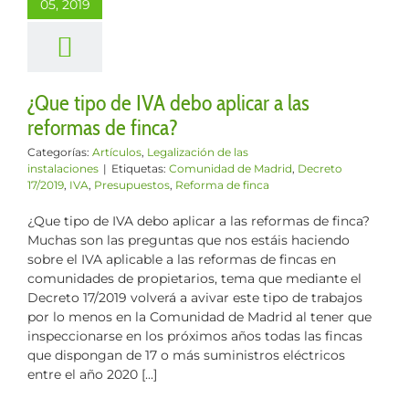
mas de finca?
05, 2019
s
Legalización de
instalaciones
¿Que tipo de IVA debo aplicar a las
reformas de finca?
Categorías:
Artículos
,
Legalización de las
instalaciones
|
Etiquetas:
Comunidad de Madrid
,
Decreto
17/2019
,
IVA
,
Presupuestos
,
Reforma de finca
¿Que tipo de IVA debo aplicar a las reformas de finca?
Muchas son las preguntas que nos estáis haciendo
sobre el IVA aplicable a las reformas de fincas en
comunidades de propietarios, tema que mediante el
Decreto 17/2019 volverá a avivar este tipo de trabajos
por lo menos en la Comunidad de Madrid al tener que
inspeccionarse en los próximos años todas las fincas
que dispongan de 17 o más suministros eléctricos
entre el año 2020 [...]