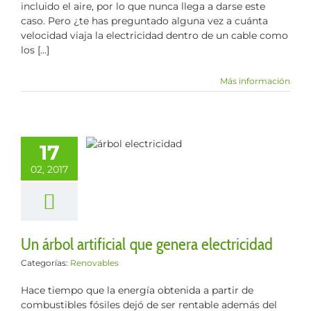
incluido el aire, por lo que nunca llega a darse este
caso. Pero ¿te has preguntado alguna vez a cuánta
velocidad viaja la electricidad dentro de un cable como
los [...]
Más información
bol artificial
17
ue genera
02, 2017
ectricidad
enovables
Un árbol artificial que genera electricidad
Categorías:
Renovables
Hace tiempo que la energía obtenida a partir de
combustibles fósiles dejó de ser rentable además del