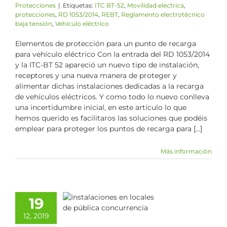
Protecciones
|
Etiquetas:
ITC BT-52
,
Movilidad eléctrica
,
protecciones
,
RD 1053/2014
,
REBT
,
Reglamento electrotécnico
baja tensión
,
Vehículo eléctrico
Elementos de protección para un punto de recarga
para vehículo eléctrico Con la entrada del RD 1053/2014
y la ITC-BT 52 apareció un nuevo tipo de instalación,
receptores y una nueva manera de proteger y
alimentar dichas instalaciones dedicadas a la recarga
de vehículos eléctricos. Y como todo lo nuevo conlleva
una incertidumbre inicial, en este artículo lo que
hemos querido es facilitaros las soluciones que podéis
emplear para proteger los puntos de recarga para [...]
Más información
Cuándo es
igatorio un
19
ntrato de
12, 2019