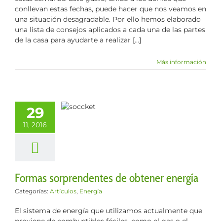
conllevan estas fechas, puede hacer que nos veamos en
una situación desagradable. Por ello hemos elaborado
una lista de consejos aplicados a cada una de las partes
de la casa para ayudarte a realizar [...]
Más información
Formas
29
rendentes de
11, 2016
ner energía
culos
Energía
Formas sorprendentes de obtener energía
Categorías:
Artículos
,
Energía
El sistema de energía que utilizamos actualmente que