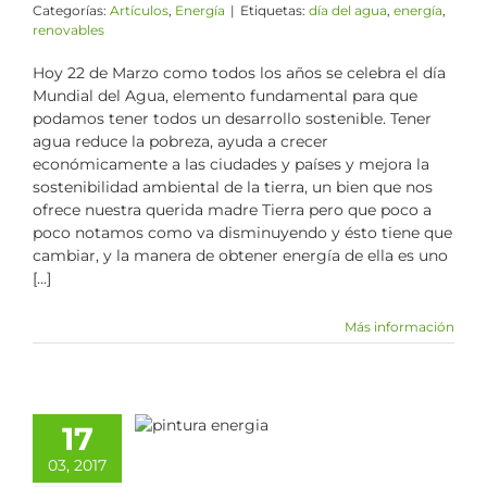
Categorías:
Artículos
,
Energía
|
Etiquetas:
día del agua
,
energía
,
renovables
Hoy 22 de Marzo como todos los años se celebra el día
Mundial del Agua, elemento fundamental para que
podamos tener todos un desarrollo sostenible. Tener
agua reduce la pobreza, ayuda a crecer
económicamente a las ciudades y países y mejora la
sostenibilidad ambiental de la tierra, un bien que nos
ofrece nuestra querida madre Tierra pero que poco a
poco notamos como va disminuyendo y ésto tiene que
cambiar, y la manera de obtener energía de ella es uno
[...]
Más información
pintura para
17
ar un 50% de
03, 2017
energía