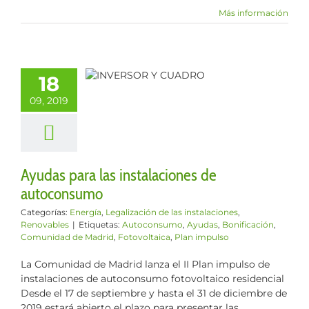
Más información
as para las
alaciones de
18
toconsumo
09, 2019
Legalización de
instalaciones
enovables
Ayudas para las instalaciones de
autoconsumo
Categorías:
Energía
,
Legalización de las instalaciones
,
Renovables
|
Etiquetas:
Autoconsumo
,
Ayudas
,
Bonificación
,
Comunidad de Madrid
,
Fotovoltaica
,
Plan impulso
La Comunidad de Madrid lanza el II Plan impulso de
instalaciones de autoconsumo fotovoltaico residencial
Desde el 17 de septiembre y hasta el 31 de diciembre de
2019 estará abierto el plazo para presentar las