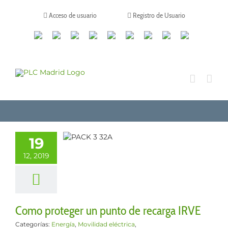
Saltar
al
Acceso de usuario
Registro de Usuario
contenido
Canales
Linkedin
Youtube
Tiktok
Facebook
Instagram
X
Twitch
Contacto
de
WhatsApp
 proteger un
o de recarga
19
IRVE
12, 2019
gía
Movilidad
ca
Protecciones
Como proteger un punto de recarga IRVE
Categorías:
Energía
,
Movilidad eléctrica
,