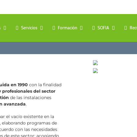
s
Servicios
Formación
SOFIA
Rec
tuida en 1990
con la ­finalidad
 profesionales del sector
tión
de las instalaciones
ón avanzada
.
r el vacío existente en la
, elaborando programas de
cuerdo con las necesidades
s de este sector; acogiendo