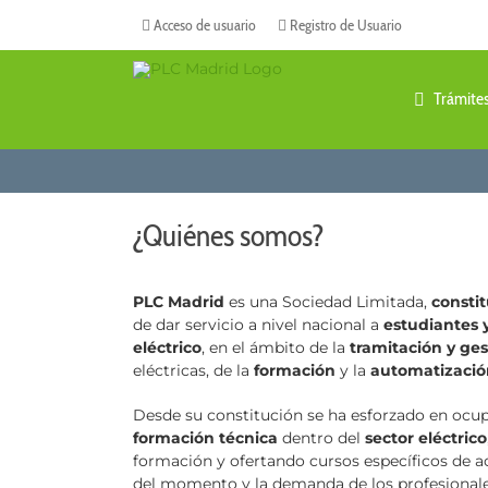
Saltar
Acceso de usuario
Registro de Usuario
al
contenido
Trámite
¿Quiénes somos?
PLC Madrid
es una Sociedad Limitada,
consti
de dar servicio a nivel nacional a
estudiantes y
eléctrico
, en el ámbito de la
tramitación y ges
eléctricas, de la
formación
y la
automatizaci
Desde su constitución se ha esforzado en ocupa
formación técnica
dentro del
sector eléctrico
formación y ofertando cursos específicos de a
del momento y la demanda de los profesionale