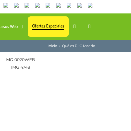
Canales
Linkedin
Youtube
Tiktok
Facebook
Instagram
X
Twitch
Contacto
de
WhatsApp
Ofertas Especiales
ursos Web
Inicio
Qué es PLC Madrid