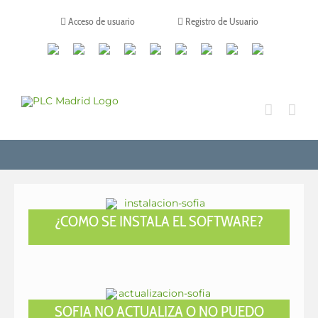
Saltar
al
Acceso de usuario
Registro de Usuario
contenido
Canales
Linkedin
Youtube
Tiktok
Facebook
Instagram
X
Twitch
Contacto
de
WhatsApp
¿COMO SE INSTALA EL SOFTWARE?
SOFIA NO ACTUALIZA O NO PUEDO