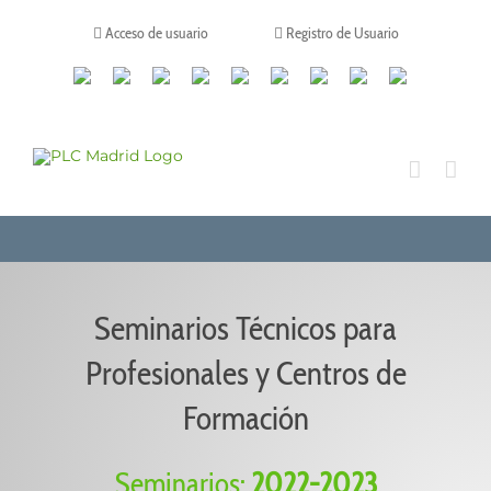
Saltar
al
Acceso de usuario
Registro de Usuario
contenido
Canales
Linkedin
Youtube
Tiktok
Facebook
Instagram
X
Twitch
Contacto
de
WhatsApp
Seminarios Técnicos para
Profesionales y Centros
de
Formación
Seminarios:
2022-2023