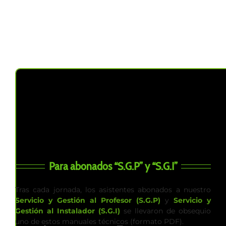
Para abonados “S.G.P” y “S.G.I”
Tras cada jornada, los asistentes abonados a nuestro
Servicio y Gestión al Profesor (S.G.P)
y
Servicio y
Gestión al Instalador (S.G.I)
se llevaron de obsequio
uno de estos manuales técnicos (formato PDF).