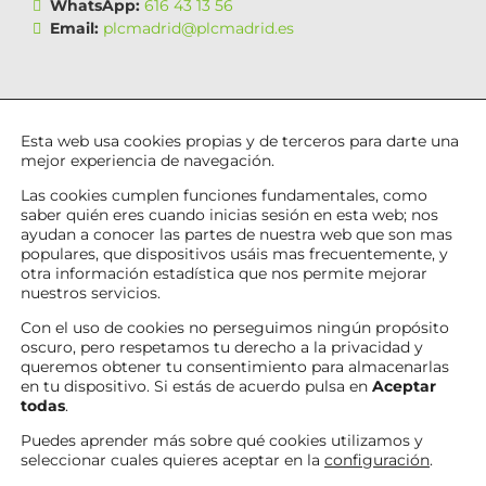
WhatsApp:
616 43 13 56
Email:
plcmadrid@plcmadrid.es
Esta web usa cookies propias y de terceros para darte una
mejor experiencia de navegación.
Las cookies cumplen funciones fundamentales, como
saber quién eres cuando inicias sesión en esta web; nos
ayudan a conocer las partes de nuestra web que son mas
populares, que dispositivos usáis mas frecuentemente, y
otra información estadística que nos permite mejorar
nuestros servicios.
© 2026 PLC Madrid, S.L.U. Todos los derechos
Con el uso de cookies no perseguimos ningún propósito
reservados
oscuro, pero respetamos tu derecho a la privacidad y
queremos obtener tu consentimiento para almacenarlas
en tu dispositivo. Si estás de acuerdo pulsa en
Aceptar
todas
.
Canales
Linkedin
de
Youtube
Tiktok
Facebook
Puedes aprender más sobre qué cookies utilizamos y
seleccionar cuales quieres aceptar en la
configuración
.
WhatsApp
Instagram
X
Twitch