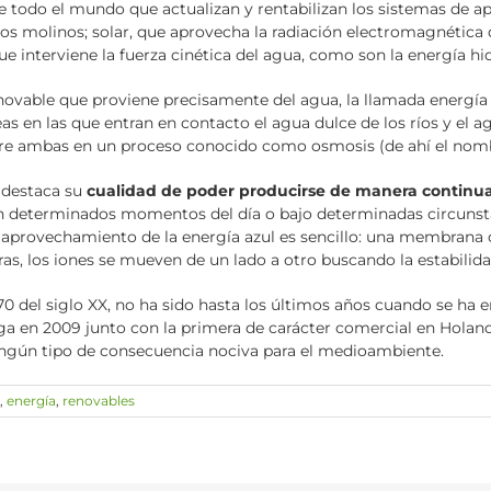
 todo el mundo que actualizan y rentabilizan los sistemas de 
los molinos; solar, que aprovecha la radiación electromagnética d
que interviene la fuerza cinética del agua, como son la energía hi
novable que proviene precisamente del agua, la llamada energía a
s en las que entran en contacto el agua dulce de los ríos y el 
 entre ambas en un proceso conocido como osmosis (de ahí el nom
, destaca su
cualidad de poder producirse de manera continu
en determinados momentos del día o bajo determinadas circunst
e aprovechamiento de la energía azul es sencillo: una membrana
ras, los iones se mueven de un lado a otro buscando la estabilid
70 del siglo XX, no ha sido hasta los últimos años cuando se ha 
a en 2009 junto con la primera de carácter comercial en Holanda
 ningún tipo de consecuencia nociva para el medioambiente.
,
energía
,
renovables