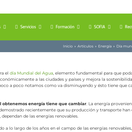
s
Servicios
Formación
SOFIA
Rec
Inicio
Artículos
Energía
Día mund
ra el
día Mundial del Agua
, elemento fundamental para que poda
conómicamente a las ciudades y países y mejora la sostenibilidad
 poco a poco notamos como va disminuyendo y ésto tiene que cam
ual obtenemos energía tiene que cambiar
. La energía provenien
 demostrado recientemente que su producción y transporte han d
e, dependan de las energías renovables.
do a lo largo de los años en el campo de las energías renovabl