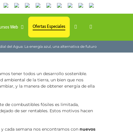
Canales
Linkedin
Youtube
Tiktok
Facebook
Instagram
X
Twitch
Contacto
de
WhatsApp
Ofertas Especiales
ursos Web
ial del Agua: La energía azul, una alternativa de futuro
mos tener todos un desarrollo sostenible.
 ambiental de la tierra, un bien que nos
biar, y la manera de obtener energía de ella
te de combustibles fósiles es limitada,
ejado de ser rentables. Estos motivos hacen
es, y cada semana nos encontramos con
nuevos