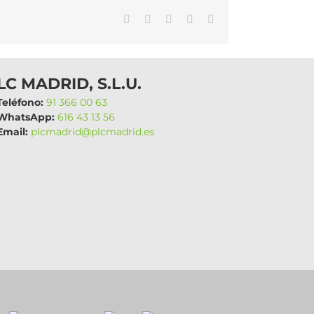
WhatsApp
LinkedIn
Facebook
X
Correo
electrónico
LC MADRID, S.L.U.
eléfono:
91 366 00 63
hatsApp:
616 43 13 56
mail:
plcmadrid@plcmadrid.es