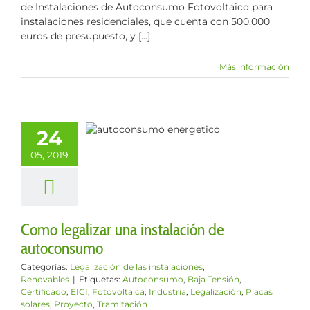
de Instalaciones de Autoconsumo Fotovoltaico para
instalaciones residenciales, que cuenta con 500.000
euros de presupuesto, y [...]
Más información
legalizar una
talación de
24
toconsumo
05, 2019
ización de las
iones
Renovables
Como legalizar una instalación de
autoconsumo
Categorías:
Legalización de las instalaciones
,
Renovables
|
Etiquetas:
Autoconsumo
,
Baja Tensión
,
Certificado
,
EICI
,
Fotovoltaica
,
Industria
,
Legalización
,
Placas
solares
,
Proyecto
,
Tramitación