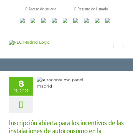
Saltar
al
Acceso de usuario
Registro de Usuario
contenido
Canales
Linkedin
Youtube
Tiktok
Facebook
Instagram
X
Twitch
Contacto
de
WhatsApp
ipción abierta
los incentivos
 instalaciones
8
toconsumo en
11, 2021
omunidad de
Madrid
s
Legalización de
instalaciones
Inscripción abierta para los incentivos de las
enovables
instalaciones de autoconsumo en la