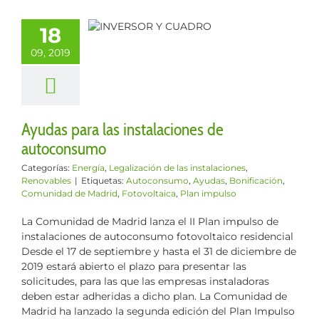
as para las
alaciones de
18
toconsumo
09, 2019
Legalización de
instalaciones
enovables
Ayudas para las instalaciones de
autoconsumo
Categorías:
Energía
,
Legalización de las instalaciones
,
Renovables
|
Etiquetas:
Autoconsumo
,
Ayudas
,
Bonificación
,
Comunidad de Madrid
,
Fotovoltaica
,
Plan impulso
La Comunidad de Madrid lanza el II Plan impulso de
instalaciones de autoconsumo fotovoltaico residencial
Desde el 17 de septiembre y hasta el 31 de diciembre de
2019 estará abierto el plazo para presentar las
solicitudes, para las que las empresas instaladoras
deben estar adheridas a dicho plan. La Comunidad de
Madrid ha lanzado la segunda edición del Plan Impulso