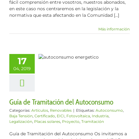
fácil comprensión entre vosotros, nuestros abonados,
en este caso nos centraremos en la legislación y la
normativa que esta afectando en la Comunidad [...]
Más información
e Tramitación
17
Autoconsumo
04, 2019
los
Renovables
Guía de Tramitación del Autoconsumo
Categorías:
Artículos
,
Renovables
|
Etiquetas:
Autoconsumo
,
Baja Tensión
,
Certificado
,
EICI
,
Fotovoltaica
,
Industria
,
Legalización
,
Placas solares
,
Proyecto
,
Tramitación
Guía de Tramitación del Autoconsumo Os invitamos a