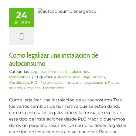
legalizar una
talación de
24
toconsumo
05, 2019
ización de las
iones
Renovables
Como legalizar una instalación de
autoconsumo
Categorías:
Legalización de las instalaciones
,
Renovables
|
Etiquetas:
Autoconsumo
,
Baja Tensión
,
Certificado
,
EICI
,
Fotovoltaica
,
Industria
,
Legalización
,
Placas
solares
,
Proyecto
,
Tramitación
Como legalizar una instalación de autoconsumo Tras
los varios cambios de normativa que se están dando
con respecto a las legalización y la forma de explotar
este tipo de instalaciones desde PLC Madrid queremos
daros un pequeño resumen de como se deben legalizar
este tipo de instalaciones a nivel nacional. Para una