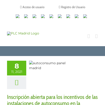
Saltar
al
Acceso de usuario
Registro de Usuario
contenido
Canales
Linkedin
Youtube
Tiktok
Facebook
Instagram
X
Twitch
Contacto
de
WhatsApp
ipción abierta
los incentivos
 instalaciones
8
toconsumo en
11, 2021
omunidad de
Madrid
s
Legalización de
instalaciones
Inscripción abierta para los incentivos de las
enovables
instalaciones de autoconsumo en la