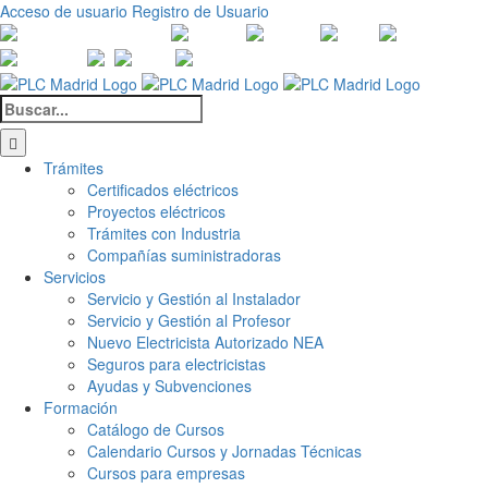
Saltar
Acceso de usuario
Registro de Usuario
al
Canales
Linkedin
Youtube
Tiktok
Facebook
Ins
contenido
de
X
Twitch
Contacto
WhatsApp
Buscar:
Trámites
Certificados eléctricos
Proyectos eléctricos
Trámites con Industria
Compañías suministradoras
Servicios
Servicio y Gestión al Instalador
Servicio y Gestión al Profesor
Nuevo Electricista Autorizado NEA
Seguros para electricistas
Ayudas y Subvenciones
Formación
Catálogo de Cursos
Calendario Cursos y Jornadas Técnicas
Cursos para empresas