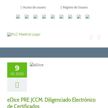
Saltar
al
Acceso de usuario
Registro de Usuario
contenido
Canales
Linkedin
Youtube
Tiktok
Facebook
Instagram
X
Twitch
Contacto
de
WhatsApp
e PRE JCCM.
ligenciado
9
ctrónico de
01, 2020
rtificados
Artículos
eDice PRE JCCM. Diligenciado Electrónico
de Certificados