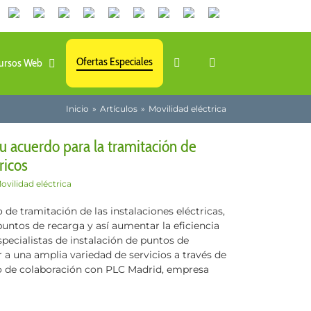
Canales
Linkedin
Youtube
Tiktok
Facebook
Instagram
X
Twitch
Contacto
de
WhatsApp
Ofertas Especiales
ursos Web
Inicio
Artículos
Movilidad eléctrica
 acuerdo para la tramitación de
ricos
ovilidad eléctrica
 de tramitación de las instalaciones eléctricas,
puntos de recarga y así aumentar la eficiencia
specialistas de instalación de puntos de
a una amplia variedad de servicios a través de
o de colaboración con PLC Madrid, empresa