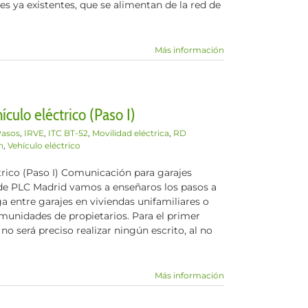
es ya existentes, que se alimentan de la red de
Más información
culo eléctrico (Paso I)
Pasos
,
IRVE
,
ITC BT-52
,
Movilidad eléctrica
,
RD
n
,
Vehículo eléctrico
trico (Paso I) Comunicación para garajes
sde PLC Madrid vamos a enseñaros los pasos a
ga entre garajes en viviendas unifamiliares o
omunidades de propietarios. Para el primer
no será preciso realizar ningún escrito, al no
Más información