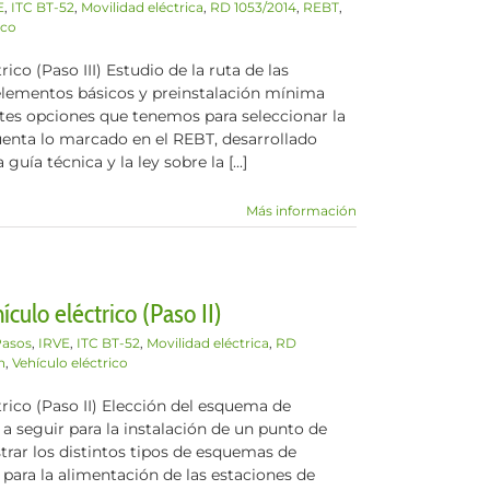
E
,
ITC BT-52
,
Movilidad eléctrica
,
RD 1053/2014
,
REBT
,
ico
ico (Paso III) Estudio de la ruta de las
 elementos básicos y preinstalación mínima
ntes opciones que tenemos para seleccionar la
cuenta lo marcado en el REBT, desarrollado
uía técnica y la ley sobre la [...]
Más información
culo eléctrico (Paso II)
Pasos
,
IRVE
,
ITC BT-52
,
Movilidad eléctrica
,
RD
n
,
Vehículo eléctrico
trico (Paso II) Elección del esquema de
 a seguir para la instalación de un punto de
trar los distintos tipos de esquemas de
 para la alimentación de las estaciones de