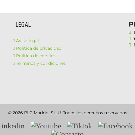
P
LEGAL
T
W
Aviso legal
E
Política de privacidad
Política de cookies
Términos y condiciones
© 2026 PLC Madrid, S.L.U. Todos los derechos reservados
nkedin
Youtube
Tiktok
Facebook
Contacto