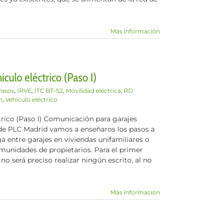
Más información
culo eléctrico (Paso I)
Pasos
,
IRVE
,
ITC BT-52
,
Movilidad eléctrica
,
RD
n
,
Vehículo eléctrico
trico (Paso I) Comunicación para garajes
sde PLC Madrid vamos a enseñaros los pasos a
ga entre garajes en viviendas unifamiliares o
omunidades de propietarios. Para el primer
no será preciso realizar ningún escrito, al no
Más información