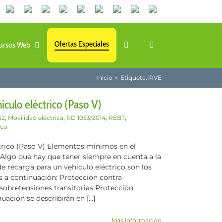
Canales
Linkedin
Youtube
Tiktok
Facebook
Instagram
X
Twitch
Contacto
de
WhatsApp
Ofertas Especiales
ursos Web
Inicio
Etiqueta:
IRVE
ículo eléctrico (Paso V)
52
,
Movilidad eléctrica
,
RD 1053/2014
,
REBT
,
ico
ctrico (Paso V) Elementos mínimos en el
Algo que hay que tener siempre en cuenta a la
de recarga para un vehículo eléctrico son los
 a continuación: Protección contra
obretensiones transitorias Protección
ción se describirán en [...]
Más información