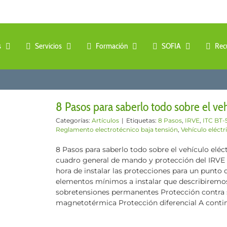
s
Servicios
Formación
SOFIA
Rec
8 Pasos para saberlo todo sobre el veh
Categorías:
Artículos
|
Etiquetas:
8 Pasos
,
IRVE
,
ITC BT-
Reglamento electrotécnico baja tensión
,
Vehículo eléctr
8 Pasos para saberlo todo sobre el vehículo elé
cuadro general de mando y protección del IRVE 
hora de instalar las protecciones para un punto 
elementos mínimos a instalar que describiremos
sobretensiones permanentes Protección contra s
magnetotérmica Protección diferencial A continua