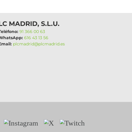
LC MADRID, S.L.U.
eléfono:
91 366 00 63
hatsApp:
616 43 13 56
mail:
plcmadrid@plcmadrid.es
Instagram
X
Twitch