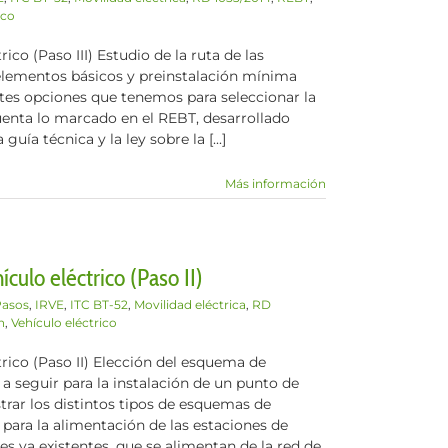
ico
ico (Paso III) Estudio de la ruta de las
 elementos básicos y preinstalación mínima
ntes opciones que tenemos para seleccionar la
cuenta lo marcado en el REBT, desarrollado
uía técnica y la ley sobre la [...]
Más información
culo eléctrico (Paso II)
Pasos
,
IRVE
,
ITC BT-52
,
Movilidad eléctrica
,
RD
n
,
Vehículo eléctrico
trico (Paso II) Elección del esquema de
 a seguir para la instalación de un punto de
trar los distintos tipos de esquemas de
 para la alimentación de las estaciones de
es ya existentes, que se alimentan de la red de