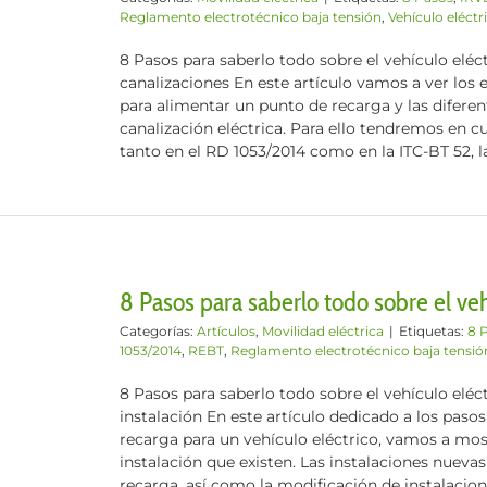
Reglamento electrotécnico baja tensión
,
Vehículo eléctr
8 Pasos para saberlo todo sobre el vehículo eléctr
canalizaciones En este artículo vamos a ver los
para alimentar un punto de recarga y las difere
canalización eléctrica. Para ello tendremos en 
tanto en el RD 1053/2014 como en la ITC-BT 52, la g
8 Pasos para saberlo todo sobre el vehí
Categorías:
Artículos
,
Movilidad eléctrica
|
Etiquetas:
8 
1053/2014
,
REBT
,
Reglamento electrotécnico baja tensió
8 Pasos para saberlo todo sobre el vehículo eléc
instalación En este artículo dedicado a los pasos
recarga para un vehículo eléctrico, vamos a mos
instalación que existen. Las instalaciones nuevas
recarga, así como la modificación de instalacion