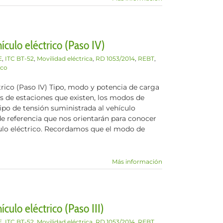
ículo eléctrico (Paso IV)
E
,
ITC BT-52
,
Movilidad eléctrica
,
RD 1053/2014
,
REBT
,
ico
trico (Paso IV) Tipo, modo y potencia de carga
s de estaciones que existen, los modos de
ipo de tensión suministrada al vehículo
e referencia que nos orientarán para conocer
ulo eléctrico. Recordamos que el modo de
Más información
culo eléctrico (Paso III)
E
,
ITC BT-52
,
Movilidad eléctrica
,
RD 1053/2014
,
REBT
,