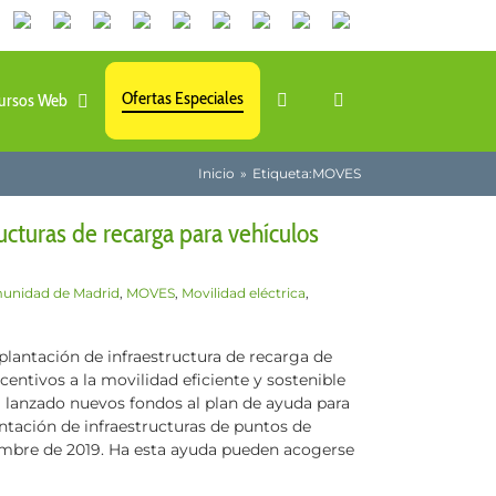
Canales
Linkedin
Youtube
Tiktok
Facebook
Instagram
X
Twitch
Contacto
de
WhatsApp
Ofertas Especiales
ursos Web
Inicio
Etiqueta:
MOVES
ructuras de recarga para vehículos
unidad de Madrid
,
MOVES
,
Movilidad eléctrica
,
mplantación de infraestructura de recarga de
centivos a la movilidad eficiente y sostenible
anzado nuevos fondos al plan de ayuda para
ntación de infraestructuras de puntos de
iembre de 2019. Ha esta ayuda pueden acogerse