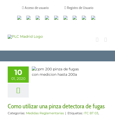
Saltar
al
Acceso de usuario
Registro de Usuario
contenido
Canales
Linkedin
Youtube
Tiktok
Facebook
Instagram
X
Twitch
Contacto
de
WhatsApp
utilizar una
10
 detectora de
01, 2020
fugas
 Reglamentarias
Como utilizar una pinza detectora de fugas
Categorías:
Medidas Reglamentarias
|
Etiquetas:
ITC BT 03
,