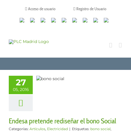
Saltar
al
Acceso de usuario
Registro de Usuario
contenido
Canales
Linkedin
Youtube
Tiktok
Facebook
Instagram
X
Twitch
Contacto
de
WhatsApp
sa pretende
27
eñar el bono
05, 2016
Social
los
Electricidad
Endesa pretende rediseñar el bono Social
Categorías:
Artículos
,
Electricidad
|
Etiquetas:
bono social
,