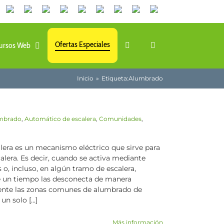
Canales
Linkedin
Youtube
Tiktok
Facebook
Instagram
X
Twitch
Contacto
de
WhatsApp
Ofertas Especiales
ursos Web
Inicio
Etiqueta:
Alumbrado
mbrado
,
Automático de escalera
,
Comunidades
,
lera es un mecanismo eléctrico que sirve para
lera. Es decir, cuando se activa mediante
 o, incluso, en algún tramo de escalera,
de un tiempo las desconecta de manera
mente las zonas comunes de alumbrado de
n solo [...]
Más información