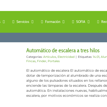
s
Servicios
Formación
SOFIA
Rec
Automático de escalera a tres hilos
Categorías:
Artículos
,
Electricidad
|
Etiquetas:
14.01
,
Alu
Fincas
,
Finder
,
Portales
El automático de escalera El automático de esca
dotar de temporización al alumbrado de una esca
alguno de los pulsadores situados en los rellanos
enciende las lámparas de la escalera. Después 
automática. En instalaciones nuevas, habitual
escalera, por motivos económicos se realiza con u