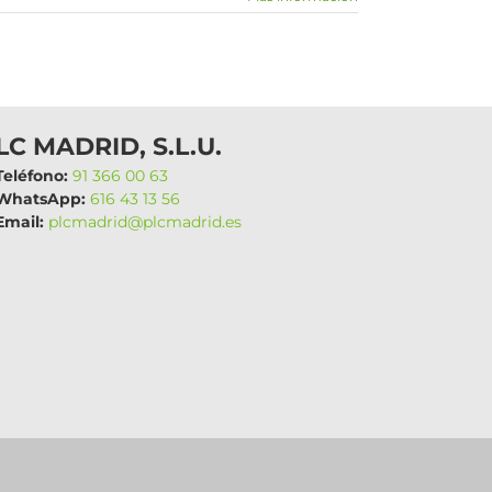
LC MADRID, S.L.U.
eléfono:
91 366 00 63
hatsApp:
616 43 13 56
mail:
plcmadrid@plcmadrid.es