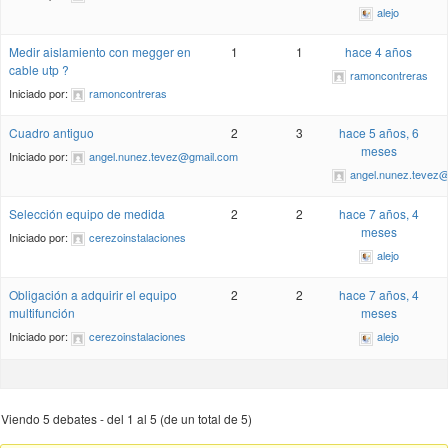
alejo
Medir aislamiento con megger en
1
1
hace 4 años
cable utp ?
ramoncontreras
Iniciado por:
ramoncontreras
Cuadro antiguo
2
3
hace 5 años, 6
meses
Iniciado por:
angel.nunez.tevez@gmail.com
angel.nunez.tevez
Selección equipo de medida
2
2
hace 7 años, 4
meses
Iniciado por:
cerezoinstalaciones
alejo
Obligación a adquirir el equipo
2
2
hace 7 años, 4
multifunción
meses
Iniciado por:
cerezoinstalaciones
alejo
Viendo 5 debates - del 1 al 5 (de un total de 5)