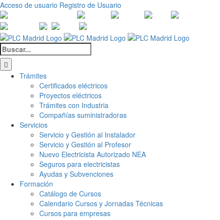
Saltar
Acceso de usuario
Registro de Usuario
al
Canales
Linkedin
Youtube
Tiktok
Facebook
Ins
contenido
de
X
Twitch
Contacto
WhatsApp
Buscar:
Trámites
Certificados eléctricos
Proyectos eléctricos
Trámites con Industria
Compañías suministradoras
Servicios
Servicio y Gestión al Instalador
Servicio y Gestión al Profesor
Nuevo Electricista Autorizado NEA
Seguros para electricistas
Ayudas y Subvenciones
Formación
Catálogo de Cursos
Calendario Cursos y Jornadas Técnicas
Cursos para empresas