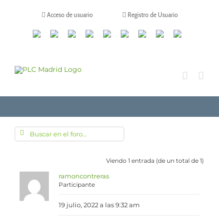
Saltar
al
Acceso de usuario
Registro de Usuario
contenido
Canales
Linkedin
Youtube
Tiktok
Facebook
Instagram
X
Twitch
Contacto
de
WhatsApp
Viendo 1 entrada (de un total de 1)
ramoncontreras
Participante
19 julio, 2022 a las 9:32 am