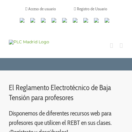
Saltar
al
Acceso de usuario
Registro de Usuario
contenido
Canales
Linkedin
Youtube
Tiktok
Facebook
Instagram
X
Twitch
Contacto
de
WhatsApp
El Reglamento Electrotécnico de Baja
Tensión para profesores
Disponemos de diferentes recursos web para
profesores que utilicen el REBT en sus clases.