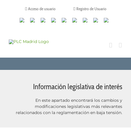
Saltar
al
Acceso de usuario
Registro de Usuario
contenido
Canales
Linkedin
Youtube
Tiktok
Facebook
Instagram
X
Twitch
Contacto
de
WhatsApp
Información legislativa de interés
En este apartado encontrará los cambios y
modificaciones legislativas más relevantes
relacionados con la reglamentación en baja tensión.