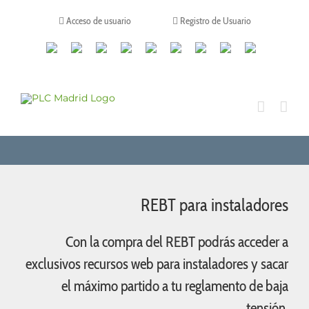
Saltar
al
Acceso de usuario
Registro de Usuario
contenido
Canales
Linkedin
Youtube
Tiktok
Facebook
Instagram
X
Twitch
Contacto
de
WhatsApp
REBT para instaladores
Con la compra del REBT podrás acceder a
exclusivos recursos web para instaladores y sacar
el máximo partido a tu reglamento de baja
tensión.