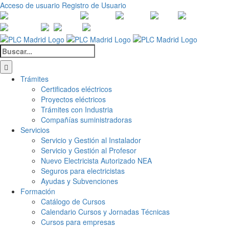
Saltar
Acceso de usuario
Registro de Usuario
al
Canales
Linkedin
Youtube
Tiktok
Facebook
Ins
contenido
de
X
Twitch
Contacto
WhatsApp
Buscar:
Trámites
Certificados eléctricos
Proyectos eléctricos
Trámites con Industria
Compañías suministradoras
Servicios
Servicio y Gestión al Instalador
Servicio y Gestión al Profesor
Nuevo Electricista Autorizado NEA
Seguros para electricistas
Ayudas y Subvenciones
Formación
Catálogo de Cursos
Calendario Cursos y Jornadas Técnicas
Cursos para empresas