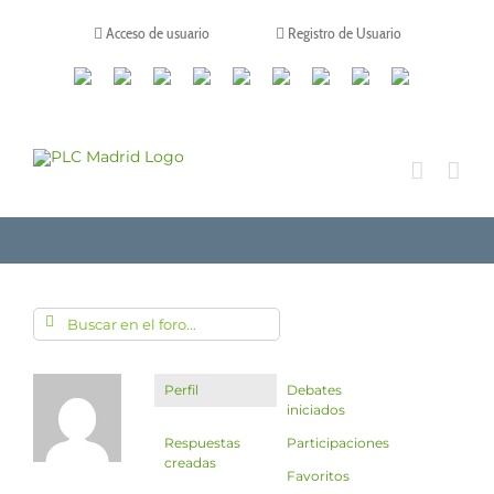
Saltar
al
Acceso de usuario
Registro de Usuario
contenido
Canales
Linkedin
Youtube
Tiktok
Facebook
Instagram
X
Twitch
Contacto
de
WhatsApp
Perfil
Debates
iniciados
Respuestas
Participaciones
creadas
Favoritos