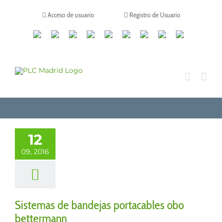
Saltar
al
Acceso de usuario
Registro de Usuario
contenido
Canales
Linkedin
Youtube
Tiktok
Facebook
Instagram
X
Twitch
Contacto
de
WhatsApp
12
09, 2016
Sistemas de bandejas portacables obo
bettermann