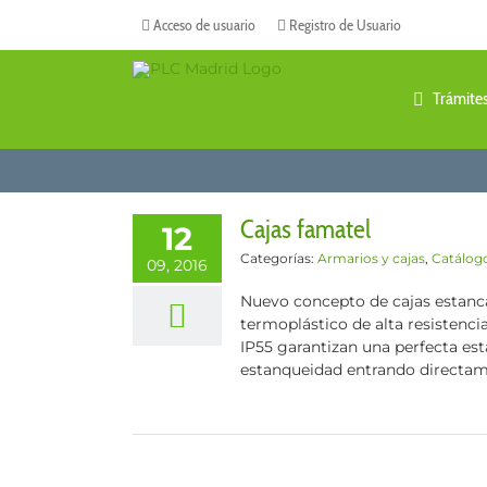
Saltar
Acceso de usuario
Registro de Usuario
al
contenido
Trámite
Cajas famatel
12
Categorías:
Armarios y cajas
,
Catálog
09, 2016
Nuevo concepto de cajas estanca
termoplástico de alta resistenci
IP55 garantizan una perfecta est
estanqueidad entrando directament