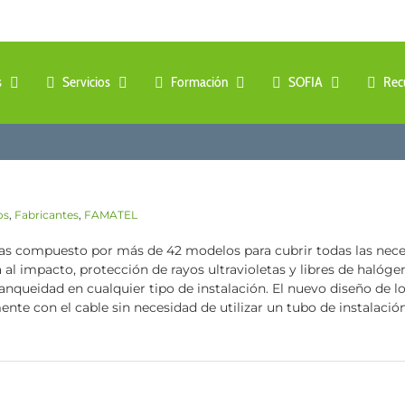
s
Servicios
Formación
SOFIA
Rec
os
,
Fabricantes
,
FAMATEL
s compuesto por más de 42 modelos para cubrir todas las neces
a al impacto, protección de rayos ultravioletas y libres de halóg
anqueidad en cualquier tipo de instalación. El nuevo diseño de 
e con el cable sin necesidad de utilizar un tubo de instalación rí