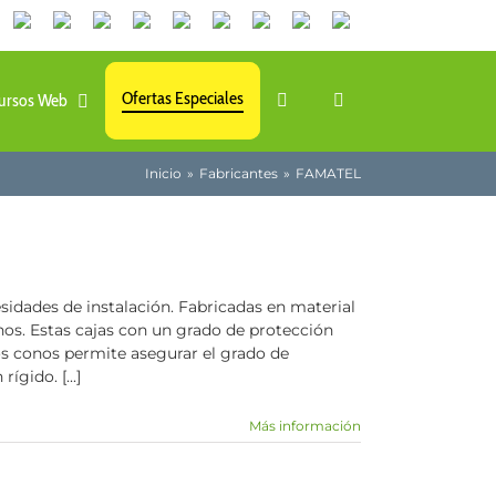
Canales
Linkedin
Youtube
Tiktok
Facebook
Instagram
X
Twitch
Contacto
de
WhatsApp
Ofertas Especiales
ursos Web
Inicio
Fabricantes
FAMATEL
idades de instalación. Fabricadas en material
enos. Estas cajas con un grado de protección
los conos permite asegurar el grado de
gido. [...]
Más información