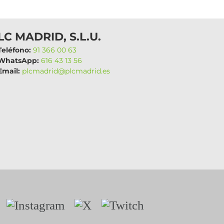
LC MADRID, S.L.U.
eléfono:
91 366 00 63
hatsApp:
616 43 13 56
mail:
plcmadrid@plcmadrid.es
Instagram
X
Twitch