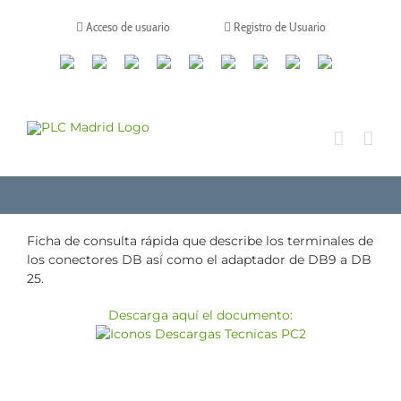
Saltar
al
Acceso de usuario
Registro de Usuario
contenido
Canales
Linkedin
Youtube
Tiktok
Facebook
Instagram
X
Twitch
Contacto
de
WhatsApp
Ficha de consulta rápida que describe los terminales de
los conectores DB así como el adaptador de DB9 a DB
25.
Descarga aquí el documento: