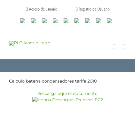
Saltar
al
Acceso de usuario
Registro de Usuario
contenido
Canales
Linkedin
Youtube
Tiktok
Facebook
Instagram
X
Twitch
Contacto
de
WhatsApp
Calculo batería condensadores tarifa 2010
Descarga aquí el documento: