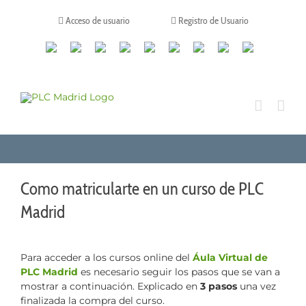
Saltar
al
Acceso de usuario
Registro de Usuario
contenido
Canales
Linkedin
Youtube
Tiktok
Facebook
Instagram
X
Twitch
Contacto
de
WhatsApp
Como matricularte en un curso de PLC
Madrid
Para acceder a los cursos online del
Áula Virtual de
PLC Madrid
es necesario seguir los pasos que se van a
mostrar a continuación. Explicado en
3 pasos
una vez
finalizada la compra del curso.