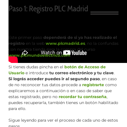
Paso 1: Registro PLC Madrid
Este primer paso
dependerá de si ya has realizado el
registro
en la web
www.plcmadrid.es
, no la confundas
con nuestra tienda para la compra del curso
www.plcmundoelectrico.com
.
Si tienes dudas pincha en el
botón de Acceso de
Usuario
e introduce
tu correo electrónico y tu clave
.
Si lográs acceder puedes ir al segundo paso
, en caso
de no reconocer tus datos procede a
registrarte
como
explicaremos a continuación o en caso de saber que
estas registrado, pero no
recordar tu contraseña
,
puedes recuperarla, también tienes un botón habilitado
para ello.
Sigue leyendo para ver el proceso de cada uno de estos
pasos.