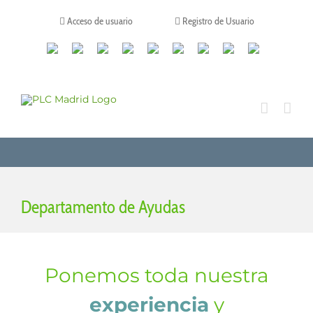
Saltar
al
Acceso de usuario
Registro de Usuario
contenido
Canales
Linkedin
Youtube
Tiktok
Facebook
Instagram
X
Twitch
Contacto
de
WhatsApp
Departamento de Ayudas
Ponemos toda nuestra
experiencia
y