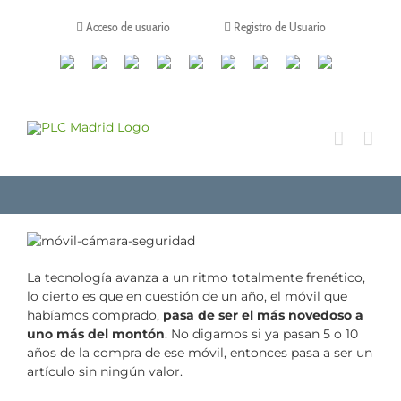
Saltar
al
Acceso de usuario
Registro de Usuario
contenido
Canales
Linkedin
Youtube
Tiktok
Facebook
Instagram
X
Twitch
Contacto
de
WhatsApp
La tecnología avanza a un ritmo totalmente frenético,
lo cierto es que en cuestión de un año, el móvil que
habíamos comprado,
pasa de ser el más novedoso a
uno más del montón
. No digamos si ya pasan 5 o 10
años de la compra de ese móvil, entonces pasa a ser un
artículo sin ningún valor.