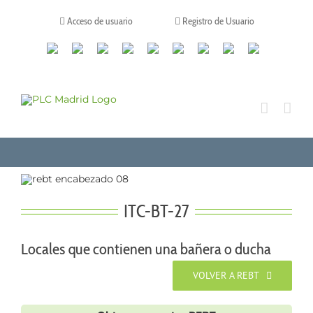
Saltar
al
Acceso de usuario
Registro de Usuario
contenido
Canales
Linkedin
Youtube
Tiktok
Facebook
Instagram
X
Twitch
Contacto
de
WhatsApp
ITC-BT-27
Locales que contienen una bañera o ducha
VOLVER A REBT