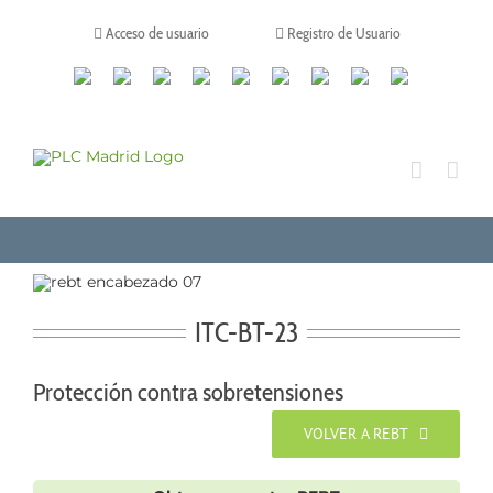
Saltar
al
Acceso de usuario
Registro de Usuario
contenido
Canales
Linkedin
Youtube
Tiktok
Facebook
Instagram
X
Twitch
Contacto
de
WhatsApp
ITC-BT-23
Protección contra sobretensiones
VOLVER A REBT