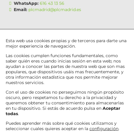
WhatsApp:
616 43 13 56
Email:
plcmadrid@plcmadrid.es
Esta web usa cookies propias y de terceros para darte una
mejor experiencia de navegación.
Las cookies cumplen funciones fundamentales, como
saber quién eres cuando inicias sesión en esta web; nos
ayudan a conocer las partes de nuestra web que son mas
populares, que dispositivos usáis mas frecuentemente, y
otra información estadística que nos permite mejorar
nuestros servicios.
© 2026 PLC Madrid, S.L.U. Todos los derechos
Con el uso de cookies no perseguimos ningún propósito
reservados
oscuro, pero respetamos tu derecho a la privacidad y
queremos obtener tu consentimiento para almacenarlas
en tu dispositivo. Si estás de acuerdo pulsa en
Aceptar
todas
.
Canales
Linkedin
de
Youtube
Tiktok
Facebook
Puedes aprender más sobre qué cookies utilizamos y
seleccionar cuales quieres aceptar en la
configuración
.
WhatsApp
Instagram
X
Twitch