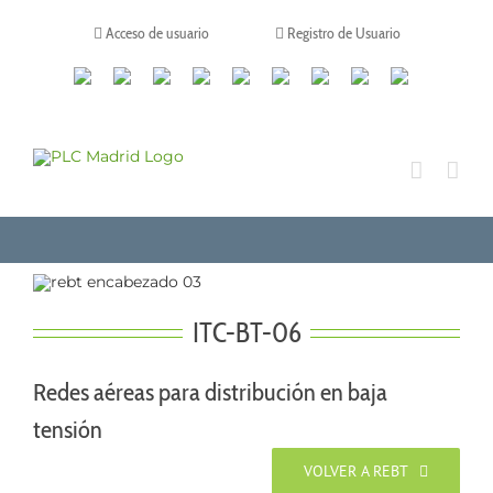
Saltar
al
Acceso de usuario
Registro de Usuario
contenido
Canales
Linkedin
Youtube
Tiktok
Facebook
Instagram
X
Twitch
Contacto
de
WhatsApp
ITC-BT-06
Redes aéreas para distribución en baja
tensión
VOLVER A REBT