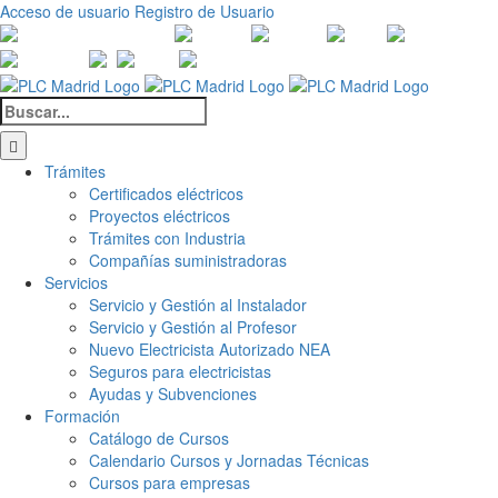
Saltar
Acceso de usuario
Registro de Usuario
al
Canales
Linkedin
Youtube
Tiktok
Facebook
Ins
contenido
de
X
Twitch
Contacto
WhatsApp
Buscar:
Trámites
Certificados eléctricos
Proyectos eléctricos
Trámites con Industria
Compañías suministradoras
Servicios
Servicio y Gestión al Instalador
Servicio y Gestión al Profesor
Nuevo Electricista Autorizado NEA
Seguros para electricistas
Ayudas y Subvenciones
Formación
Catálogo de Cursos
Calendario Cursos y Jornadas Técnicas
Cursos para empresas