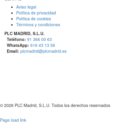
Aviso legal
Política de privacidad
Política de cookies
Términos y condiciones
PLC MADRID, S.L.U.
Teléfono:
91 366 00 63
WhatsApp:
616 43 13 56
Email:
plcmadrid@plcmadrid.es
© 2026 PLC Madrid, S.L.U. Todos los derechos reservados
Canales
Linkedin
Youtube
Tiktok
Facebook
Instagram
X
Twitch
Contacto
de
Page load link
WhatsApp