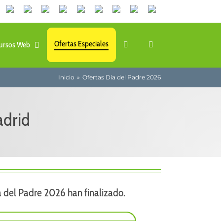
Canales
Linkedin
Youtube
Tiktok
Facebook
Instagram
X
Twitch
Contacto
de
WhatsApp
Ofertas Especiales
ursos Web
Inicio
Ofertas Día del Padre 2026
adrid
a del Padre 2026 han finalizado.