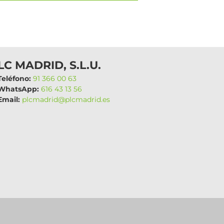
LC MADRID, S.L.U.
eléfono:
91 366 00 63
hatsApp:
616 43 13 56
mail:
plcmadrid@plcmadrid.es