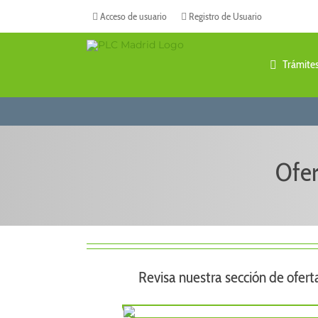
Saltar
Acceso de usuario
Registro de Usuario
al
contenido
Trámite
Ofer
Revisa nuestra sección de ofert