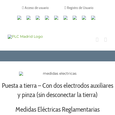
Saltar
al
Acceso de usuario
Registro de Usuario
contenido
Canales
Linkedin
Youtube
Tiktok
Facebook
Instagram
X
Twitch
Contacto
de
WhatsApp
Puesta a tierra – Con dos electrodos auxiliares
y pinza (sin desconectar la tierra)
Medidas Eléctricas Reglamentarias