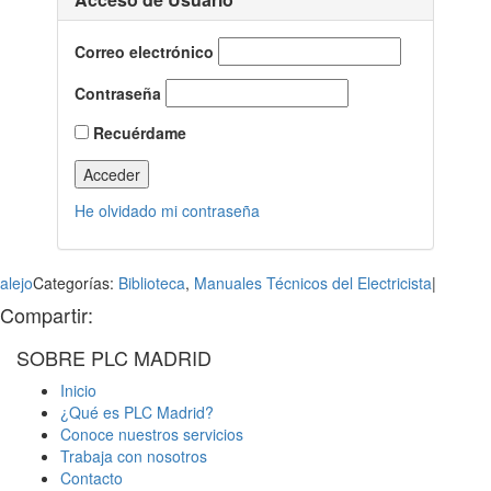
Correo electrónico
Contraseña
Recuérdame
He olvidado mi contraseña
alejo
Categorías:
Biblioteca
,
Manuales Técnicos del Electricista
|
Compartir:
WhatsApp
LinkedIn
Facebook
X
Correo
SOBRE PLC MADRID
electrónico
Inicio
¿Qué es PLC Madrid?
Conoce nuestros servicios
Trabaja con nosotros
Contacto