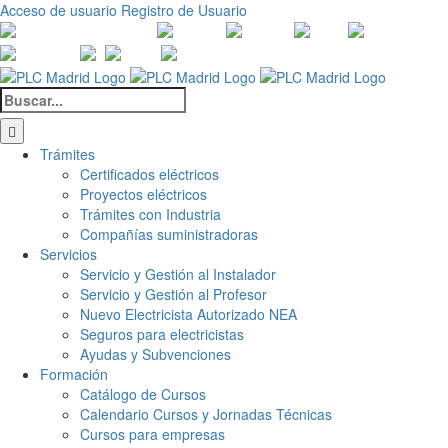
Saltar
Acceso de usuario
Registro de Usuario
al
Canales
Linkedin
Youtube
Tiktok
Facebook
Ins
contenido
de
X
Twitch
Contacto
WhatsApp
Buscar:
Trámites
Certificados eléctricos
Proyectos eléctricos
Trámites con Industria
Compañías suministradoras
Servicios
Servicio y Gestión al Instalador
Servicio y Gestión al Profesor
Nuevo Electricista Autorizado NEA
Seguros para electricistas
Ayudas y Subvenciones
Formación
Catálogo de Cursos
Calendario Cursos y Jornadas Técnicas
Cursos para empresas