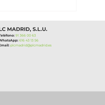
LC MADRID, S.L.U.
eléfono:
91 366 00 63
hatsApp:
616 43 13 56
mail:
plcmadrid@plcmadrid.es