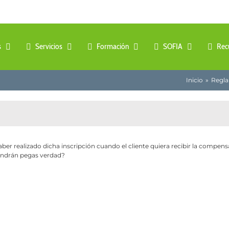
s
Servicios
Formación
SOFIA
Rec
Inicio
Regl
ber realizado dicha inscripción cuando el cliente quiera recibir la compens
ondrán pegas verdad?