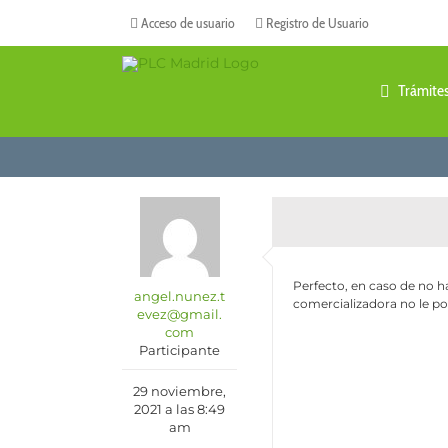
Saltar
Acceso de usuario
Registro de Usuario
al
contenido
Trámite
Perfecto, en caso de no ha
angel.nunez.t
comercializadora no le p
evez@gmail.
com
Participante
29 noviembre,
2021 a las 8:49
am