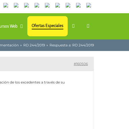
Canales
Linkedin
Youtube
Tiktok
Facebook
Instagram
X
Twitch
Contacto
de
WhatsApp
Ofertas Especiales
ursos Web
amentación
RD 244/2019
Respuesta a: RD 244/2019
#160506
ación de los excedentes a través de su