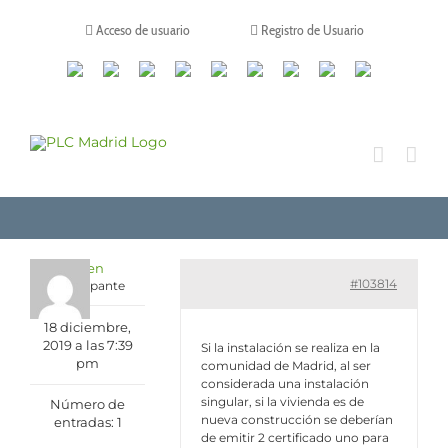
Saltar
al
Acceso de usuario
Registro de Usuario
contenido
Canales
Linkedin
Youtube
Tiktok
Facebook
Instagram
X
Twitch
Contacto
de
WhatsApp
Ruben
#103814
Participante
18 diciembre,
2019 a las 7:39
Si la instalación se realiza en la
pm
comunidad de Madrid, al ser
considerada una instalación
singular, si la vivienda es de
Número de
nueva construcción se deberían
entradas: 1
de emitir 2 certificado uno para