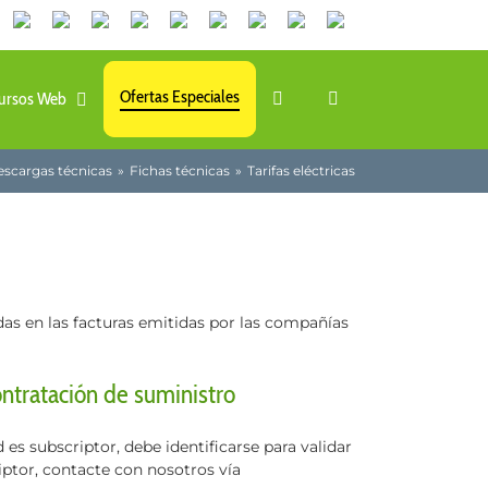
Canales
Linkedin
Youtube
Tiktok
Facebook
Instagram
X
Twitch
Contacto
de
WhatsApp
Ofertas Especiales
ursos Web
scargas técnicas
Fichas técnicas
Tarifas eléctricas
das en las facturas emitidas por las compañías
ontratación de suministro
 es subscriptor, debe identificarse para validar
riptor, contacte con nosotros vía