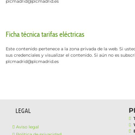
plcmadrid@plcmadrid.es
Ficha técnica tarifas eléctricas
Este contenido pertenece a la zona privada de la web. Si usted
sus credenciales y visualizar el contenido. Si aún no es subsc
plcmadrid@plcmadrid.es
P
LEGAL
T
W
Aviso legal
E
Política de privacidad