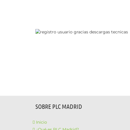
 eléctricas
 electricas
SOBRE PLC MADRID
Inicio
¿Qué es PLC Madrid?