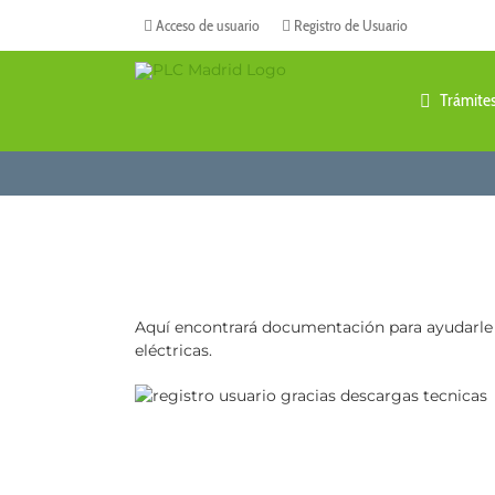
Saltar
Acceso de usuario
Registro de Usuario
al
contenido
Trámite
Aquí encontrará documentación para ayudarle a 
eléctricas.
mentación
tratación de
o
 electricas