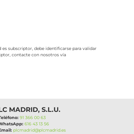
 es subscriptor, debe identificarse para validar
riptor, contacte con nosotros vía
LC MADRID, S.L.U.
eléfono:
91 366 00 63
hatsApp:
616 43 13 56
mail:
plcmadrid@plcmadrid.es