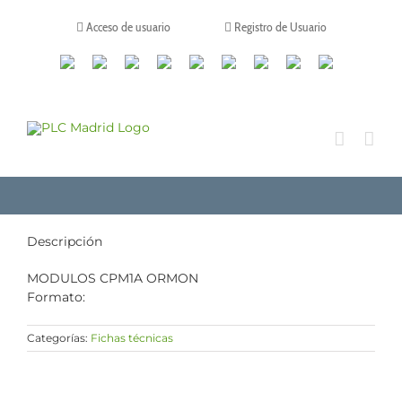
Saltar
al
Acceso de usuario
Registro de Usuario
contenido
Canales
Linkedin
Youtube
Tiktok
Facebook
Instagram
X
Twitch
Contacto
de
WhatsApp
Descripción
MODULOS CPM1A ORMON
Formato:
Categorías:
Fichas técnicas