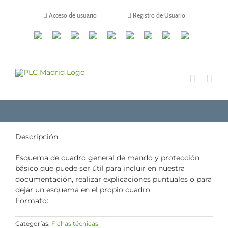
Saltar
al
Acceso de usuario
Registro de Usuario
contenido
Canales
Linkedin
Youtube
Tiktok
Facebook
Instagram
X
Twitch
Contacto
de
WhatsApp
Descripción
Esquema de cuadro general de mando y protección
básico que puede ser útil para incluir en nuestra
documentación, realizar explicaciones puntuales o para
dejar un esquema en el propio cuadro.
Formato:
Categorías:
Fichas técnicas