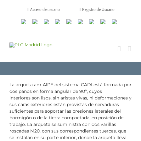
Saltar
al
Acceso de usuario
Registro de Usuario
contenido
Canales
Linkedin
Youtube
Tiktok
Facebook
Instagram
X
Twitch
Contacto
de
WhatsApp
La arqueta am-A1PE del sistema CADI está formada por
dos paños en forma angular de 90º, cuyos
interiores son lisos, sin aristas vivas, ni deformaciones y
sus caras exteriores están provistas de nervaduras
suficientes para soportar las presiones laterales del
hormigón o de la tierra compactada, en posición de
trabajo. La arqueta se suministra con dos varillas
roscadas M20, con sus correspondientes tuercas, que
se instalan en su parte inferior, donde la arqueta lleva