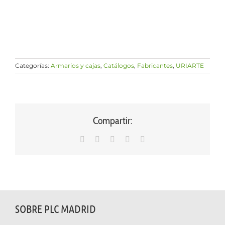
Categorías:
Armarios y cajas
,
Catálogos
,
Fabricantes
,
URIARTE
Compartir:
WhatsApp
LinkedIn
Facebook
X
Correo
electrónico
SOBRE PLC MADRID