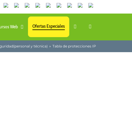
Canales
Linkedin
Youtube
Tiktok
Facebook
Instagram
X
Twitch
Contacto
de
WhatsApp
Ofertas Especiales
ursos Web
guridad(personal y técnica)
Tabla de protecciones IP