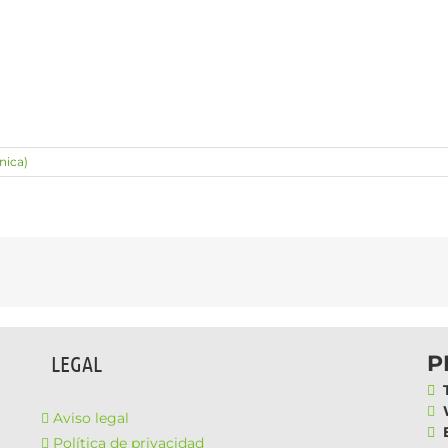
nica)
P
LEGAL
T
W
Aviso legal
E
Política de privacidad