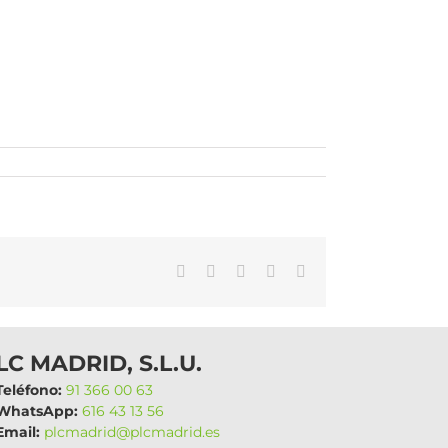
WhatsApp
LinkedIn
Facebook
X
Correo
electrónico
LC MADRID, S.L.U.
eléfono:
91 366 00 63
hatsApp:
616 43 13 56
mail:
plcmadrid@plcmadrid.es