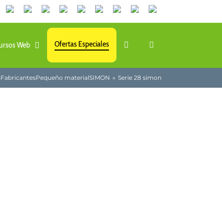
Canales
Linkedin
Youtube
Tiktok
Facebook
Instagram
X
Twitch
Contacto
de
WhatsApp
Ofertas Especiales
ursos Web
s
Fabricantes
Pequeño material
SIMON
Serie 28 simon