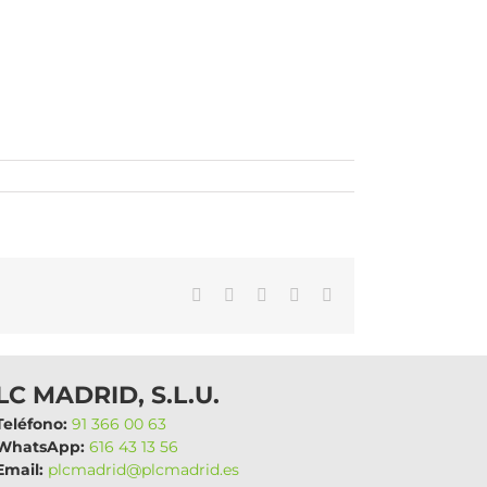
WhatsApp
LinkedIn
Facebook
X
Correo
electrónico
LC MADRID, S.L.U.
eléfono:
91 366 00 63
hatsApp:
616 43 13 56
mail:
plcmadrid@plcmadrid.es