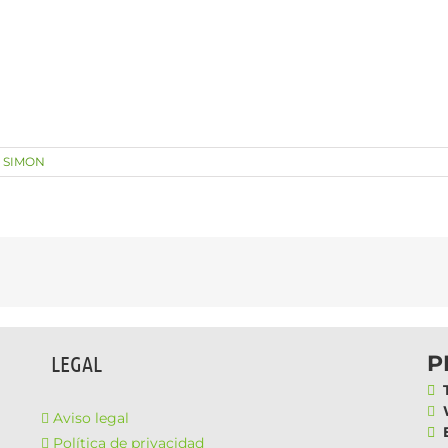
,
SIMON
P
LEGAL
T
W
Aviso legal
E
Política de privacidad