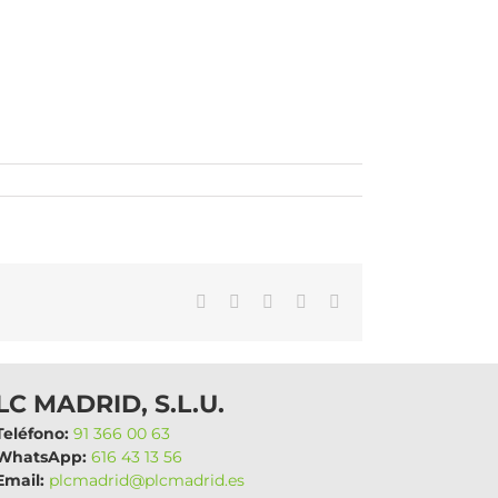
WhatsApp
LinkedIn
Facebook
X
Correo
electrónico
LC MADRID, S.L.U.
eléfono:
91 366 00 63
hatsApp:
616 43 13 56
mail:
plcmadrid@plcmadrid.es