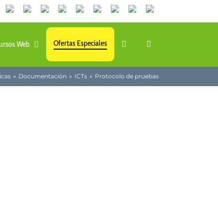
Canales
Linkedin
Youtube
Tiktok
Facebook
Instagram
X
Twitch
Contacto
de
WhatsApp
Ofertas Especiales
ursos Web
icas
Documentación
ICTs
Protocolo de pruebas