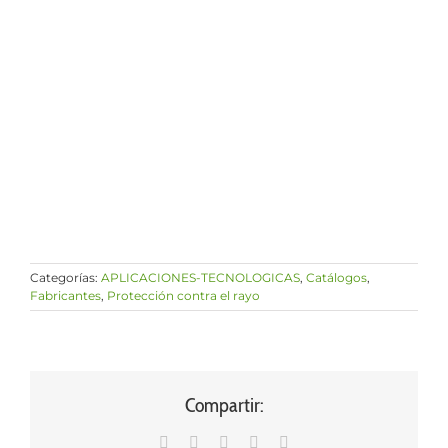
Categorías:
APLICACIONES-TECNOLOGICAS
,
Catálogos
,
Fabricantes
,
Protección contra el rayo
Compartir:
WhatsApp
LinkedIn
Facebook
X
Correo