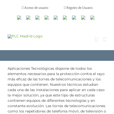
Saltar
al
Acceso de usuario
Registro de Usuario
contenido
Canales
Linkedin
Youtube
Tiktok
Facebook
Instagram
X
Twitch
Contacto
de
WhatsApp
Aplicaciones Tecnológicas dispone de todos los
elementos necesarios para la protección contra el rayo
más eficaz de las torres de telecomunicaciones y los
equipos que contienen. Nuestros técnicos estudian
cada una de las instalaciones para aplicar en cada caso
la mejor solución, ya que este tipo de estructuras
contienen equipos de diferentes tecnologías y en
constante evolución. Las torres de telecomunicaciones
como los repetidores de telefonía móvil, de televisión o