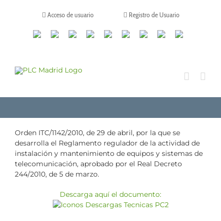
Saltar
al
Acceso de usuario
Registro de Usuario
contenido
Canales
Linkedin
Youtube
Tiktok
Facebook
Instagram
X
Twitch
Contacto
de
WhatsApp
Orden ITC/1142/2010, de 29 de abril, por la que se
desarrolla el Reglamento regulador de la actividad de
instalación y mantenimiento de equipos y sistemas de
telecomunicación, aprobado por el Real Decreto
244/2010, de 5 de marzo.
Descarga aquí el documento: