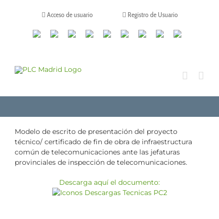
Saltar
al
Acceso de usuario
Registro de Usuario
contenido
Canales
Linkedin
Youtube
Tiktok
Facebook
Instagram
X
Twitch
Contacto
de
WhatsApp
Modelo de escrito de presentación del proyecto
técnico/ certificado de fin de obra de infraestructura
común de telecomunicaciones ante las jefaturas
provinciales de inspección de telecomunicaciones.
Descarga aquí el documento: