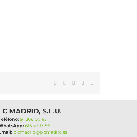
WhatsApp
LinkedIn
Facebook
X
Correo
electrónico
LC MADRID, S.L.U.
eléfono:
91 366 00 63
hatsApp:
616 43 13 56
mail:
plcmadrid@plcmadrid.es