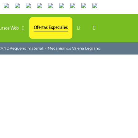
Canales
Linkedin
Youtube
Tiktok
Facebook
Instagram
X
Twitch
Contacto
de
WhatsApp
Ofertas Especiales
ursos Web
RAND
Pequeño material
Mecanismos Valena Legrand