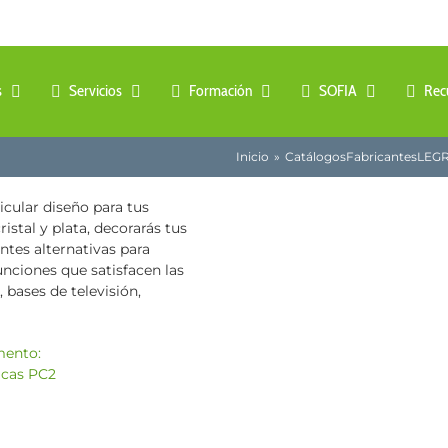
s
Servicios
Formación
SOFIA
Rec
Inicio
Catálogos
Fabricantes
LEG
icular diseño para tus
stal y plata, decorarás tus
ntes alternativas para
nciones que satisfacen las
 bases de televisión,
mento: